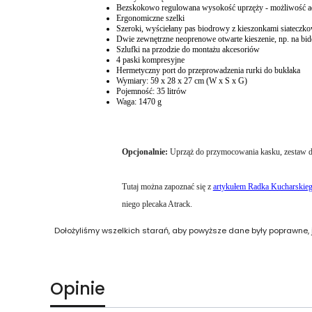
Bezskokowo regulowana wysokość uprzęży - możliwość ada
Ergonomiczne szelki
Szeroki, wyściełany pas biodrowy z kieszonkami siatecz
Dwie zewnętrzne neoprenowe otwarte kieszenie, np. na bi
Szlufki na przodzie do montażu akcesoriów
4 paski kompresyjne
Hermetyczny port do przeprowadzenia rurki do bukłaka
Wymiary: 59 x 28 x 27 cm (W x S x G)
Pojemność: 35 litrów
Waga: 1470 g
Opcjonalnie:
Uprząż do przymocowania kasku, zestaw d
Tutaj można zapoznać się z
artykułem Radka Kucharskie
niego plecaka Atrack.
Dołożyliśmy wszelkich starań, aby powyższe dane były poprawne,
Opinie