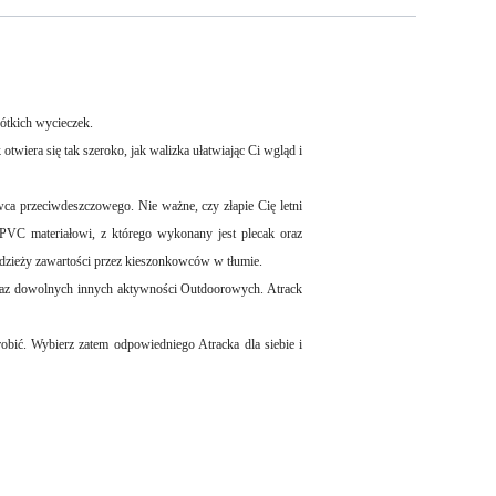
ótkich wycieczek.
wiera się tak szeroko, jak walizka ułatwiając Ci wgląd i
ca przeciwdeszczowego. Nie ważne, czy złapie Cię letni
PVC materiałowi, z którego wykonany jest plecak oraz
zieży zawartości przez kieszonkowców w tłumie.
oraz dowolnych innych aktywności Outdoorowych. Atrack
robić. Wybierz zatem odpowiedniego Atracka dla siebie i