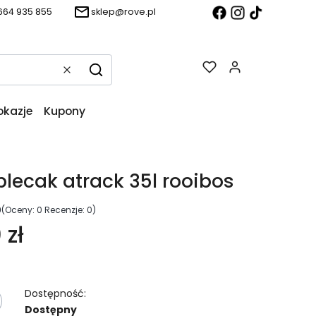
664 935 855
sklep@rove.pl
Produkty w k
Wyczyść
Szukaj
okazje
Kupony
 plecak atrack 35l rooibos
0
(Oceny: 0 Recenzje: 0)
 zł
Dostępność:
Dostępny