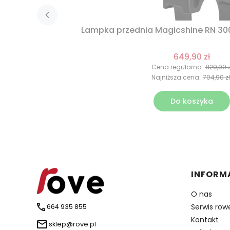
Lampka przednia Magicshine RN 30
649,90 zł
Cena regularna:
829,90 z
Najniższa cena:
704,90 zł
Do koszyka
Linki 
INFORM
O nas
Serwis row
664 935 855
Kontakt
sklep@rove.pl