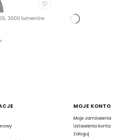
00, 3000 lumenów
ł
w stopce
ACJE
MOJE KONTO
Moje zamówienia
erowy
Ustawienia konta
Zaloguj