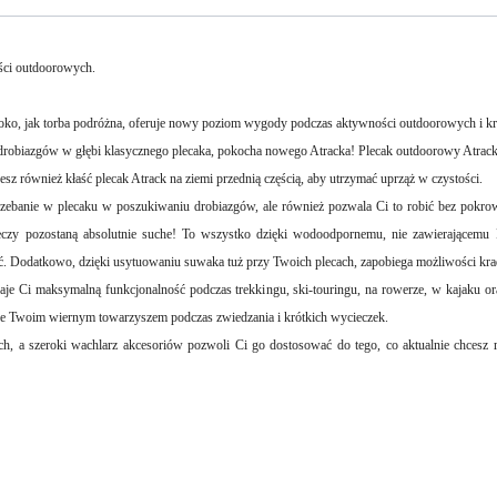
ci outdoorowych.
roko, jak torba podróżna, oferuje nowy poziom wygody podczas aktywności outdoorowych i kr
drobiazgów w głębi klasycznego plecaka, pokocha nowego Atracka! Plecak outdoorowy Atrack ot
esz również kłaść plecak Atrack na ziemi przednią częścią, aby utrzymać uprząż w czystości.
grzebanie w plecaku w poszukiwaniu drobiazgów, ale również pozwala Ci to robić bez pokrow
zeczy pozostaną absolutnie suche! To wszystko dzięki wodoodpornemu, nie zawierającemu 
Dodatkowo, dzięki usytuowaniu suwaka tuż przy Twoich plecach, zapobiega możliwości krad
aje Ci maksymalną funkcjonalność podczas trekkingu, ski-touringu, na rowerze, w kajaku 
dzie Twoim wiernym towarzyszem podczas zwiedzania i krótkich wycieczek.
ach, a szeroki wachlarz akcesoriów pozwoli Ci go dostosować do tego, co aktualnie chcesz 