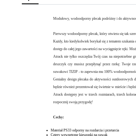
Modułowy, wodoodporny plecak podróżny i do aktywnoś
Pierwszy wodoodporny plecak, który otwiera się tak sze
Każdy, kto kiedykolwiek borykał się z tematem szukania 
dostęp do całej jego zawartości na wyciągnięcie ręki. Moż
Atrack nie tylko oszczędza Twój czas na niepotrzebne 
deszczyk czy musisz przepłynąć przez rzekę: Twoje r
suwakowi TIZIP - to zapewnia mu 100% wodoodporność. 
Genialny design plecaka do aktywności outdoorowych d
będzie również prezentował się świetnie w mieście i bę
Atrack dostępny jest w trzech rozmiarach, trzech kolor
rozpocznij swoją przygodę!
Cechy:
Materiał PS33 odporny na rozdarcia i przetarcia
Cztery wewnętrzne kieszonki na suwak