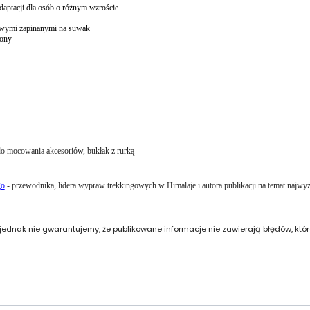
ptacji dla osób o różnym wzroście
kowymi zapinanymi na suwak
dony
o mocowania akcesoriów, bukłak z rurką
go
- przewodnika, lidera wypraw trekkingowych w Himalaje i autora publikacji na temat najwyż
 jednak nie gwarantujemy, że publikowane informacje nie zawierają błędów, któ