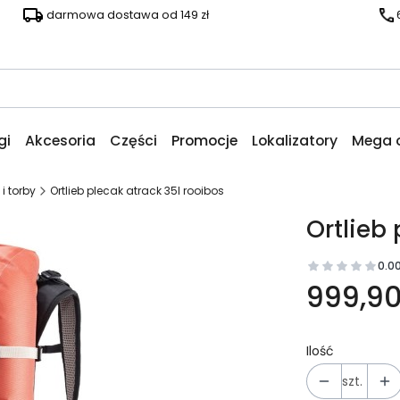
darmowa dostawa od 149 zł
gi
Akcesoria
Części
Promocje
Lokalizatory
Mega 
 i torby
Ortlieb plecak atrack 35l rooibos
Ortlieb
0.0
999,90
Ilość
szt.