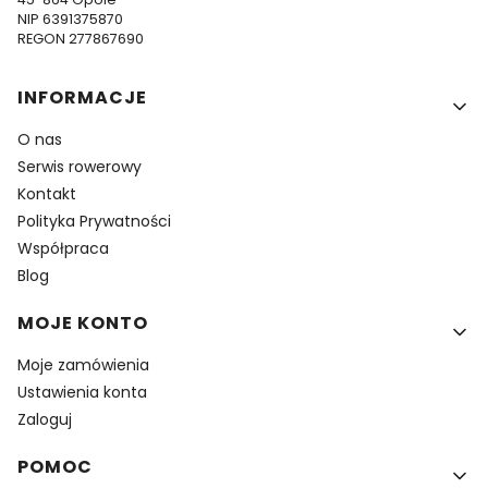
NIP 6391375870
REGON 277867690
Linki w stopce
INFORMACJE
O nas
Serwis rowerowy
Kontakt
Polityka Prywatności
Współpraca
Blog
MOJE KONTO
Moje zamówienia
Ustawienia konta
Zaloguj
POMOC