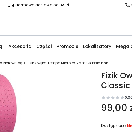
darmowa dostawa od 149 zł
gi
Akcesoria
Części
Promocje
Lokalizatory
Mega 
na kierownicę
Fizik Owijka Tempo Microtex 2Mm Classic Pink
Fizik O
Classic
0.0
99,00 z
Dostępność:
Ni