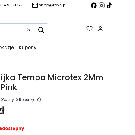
664 935 855
sklep@rove.pl
Produkty w k
Wyczyść
Szukaj
okazje
Kupony
wijka Tempo Microtex 2Mm
 Pink
0
(Oceny: 0 Recenzje: 0)
ł
edostępny