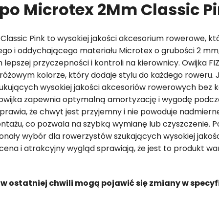
mpo Microtex 2Mm Classic P
lassic Pink to wysokiej jakości akcesorium rowerowe, kt
go i oddychającego materiału Microtex o grubości 2 mm, t
 lepszej przyczepności i kontroli na kierownicy. Owijka 
różowym kolorze, który dodaje stylu do każdego roweru. J
zukujących wysokiej jakości akcesoriów rowerowych bez 
, owijka zapewnia optymalną amortyzację i wygodę podcza
prawia, że chwyt jest przyjemny i nie powoduje nadmiern
montażu, co pozwala na szybką wymianę lub czyszczenie.
nały wybór dla rowerzystów szukających wysokiej jakości 
 cena i atrakcyjny wygląd sprawiają, że jest to produkt w
 w ostatniej chwili mogą pojawić się zmiany w specyf