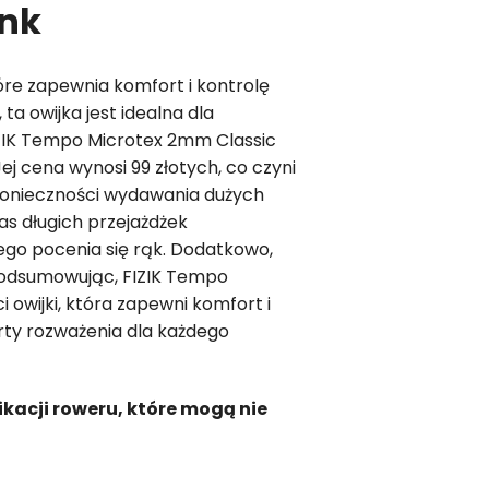
ink
óre zapewnia komfort i kontrolę
a owijka jest idealna dla
FIZIK Tempo Microtex 2mm Classic
ej cena wynosi 99 złotych, co czyni
konieczności wydawania dużych
s długich przejażdżek
ego pocenia się rąk. Dodatkowo,
 Podsumowując, FIZIK Tempo
owijki, która zapewni komfort i
arty rozważenia dla każdego
ikacji roweru, które mogą nie