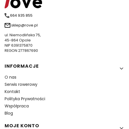
664 935 855
sklep@rove.pl
ul. Niemodlińska 75,
45-864 Opole
NIP 6391375870
REGON 277867690
Linki w stopce
INFORMACJE
O nas
Serwis rowerowy
Kontakt
Polityka Prywatności
Współpraca
Blog
MOJE KONTO