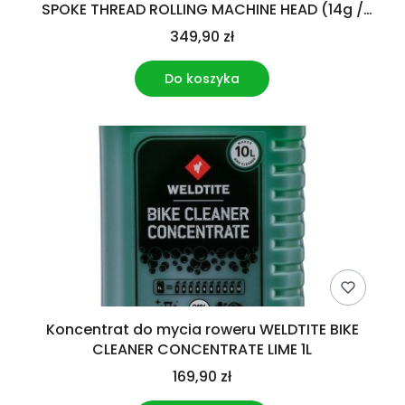
SPOKE THREAD ROLLING MACHINE HEAD (14g /
2.0mm) (NEW)
349,90 zł
Do koszyka
Koncentrat do mycia roweru WELDTITE BIKE
CLEANER CONCENTRATE LIME 1L
169,90 zł