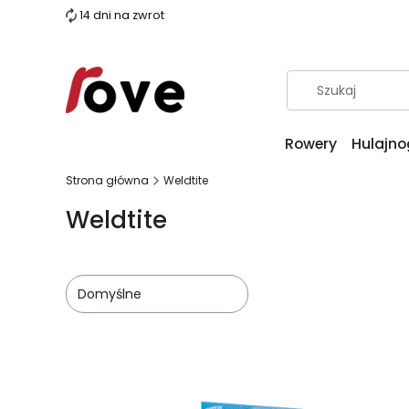
14 dni na zwrot
Rowery
Hulajno
Strona główna
Weldtite
Weldtite
Domyślne
Lista produktów