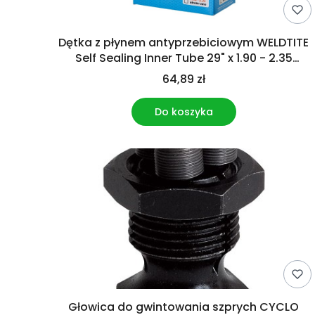
Dętka z płynem antyprzebiciowym WELDTITE
Self Sealing Inner Tube 29" x 1.90 - 2.35
Schrader
64,89 zł
Do koszyka
Głowica do gwintowania szprych CYCLO