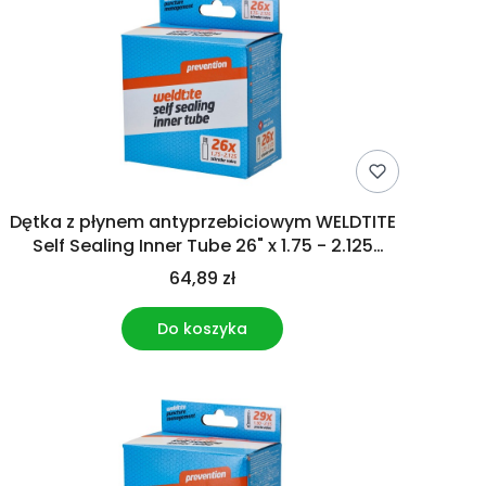
Dętka z płynem antyprzebiciowym WELDTITE
Self Sealing Inner Tube 26" x 1.75 - 2.125
Schrader
64,89 zł
Do koszyka