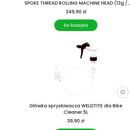
SPOKE THREAD ROLLING MACHINE HEAD (13g /
2.3mm) (NEW)
349,90 zł
Do koszyka
Główka spryskiwacza WELDTITE dla Bike
Cleaner 5L
39,90 zł