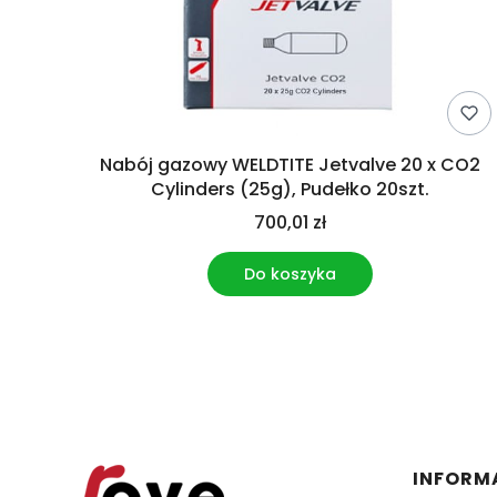
Nabój gazowy WELDTITE Jetvalve 20 x CO2
Cylinders (25g), Pudełko 20szt.
700,01 zł
Do koszyka
Linki 
INFORM