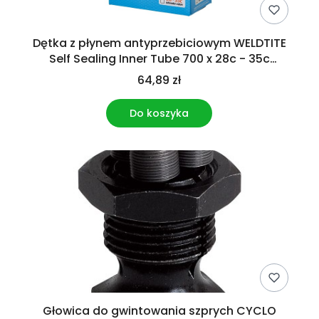
Dętka z płynem antyprzebiciowym WELDTITE
Self Sealing Inner Tube 700 x 28c - 35c
Schrader
64,89 zł
Do koszyka
Głowica do gwintowania szprych CYCLO