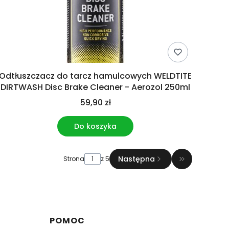
Odtłuszczacz do tarcz hamulcowych WELDTITE
DIRTWASH Disc Brake Cleaner - Aerozol 250ml
59,90 zł
Do koszyka
Następna
Strona
z 5
Przejdź do o
POMOC