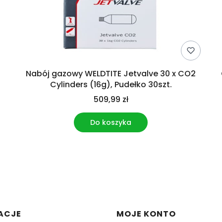
Nabój gazowy WELDTITE Jetvalve 30 x CO2
Cylinders (16g), Pudełko 30szt.
509,99 zł
Do koszyka
w stopce
ACJE
MOJE KONTO