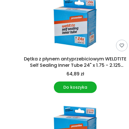
Dętka z płynem antyprzebiciowym WELDTITE
Self Sealing Inner Tube 24" x 1.75 - 2.125
Schrader
64,89 zł
Do koszyka