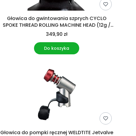
Głowica do gwintowania szprych CYCLO
SPOKE THREAD ROLLING MACHINE HEAD (12g /
2.6mm) (NEW)
349,90 zł
Do koszyka
Głowica do pompki ręcznej WELDTITE Jetvalve