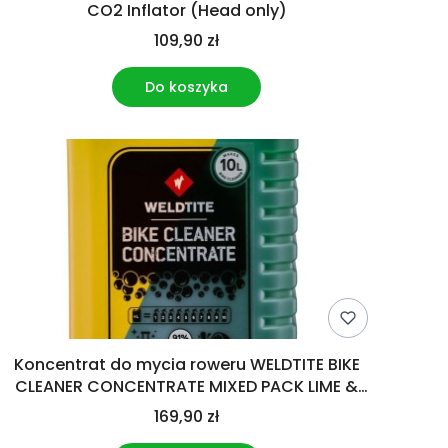
CO2 Inflator (Head only)
109,90 zł
Do koszyka
Koncentrat do mycia roweru WELDTITE BIKE
CLEANER CONCENTRATE MIXED PACK LIME &
LEMON 1L
169,90 zł