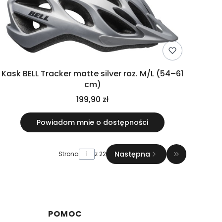
Kask BELL Tracker matte silver roz. M/L (54–61
cm)
199,90 zł
Powiadom mnie o dostępności
Następna
Strona
z 22
Przejdź do o
POMOC