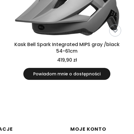
Kask Bell Spark Integrated MIPS gray /black
54-61cm
419,90 zł
Powiadom mnie o dostępności
w stopce
ACJE
MOJE KONTO