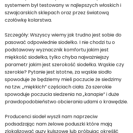
systemem był testowany w najlepszych włoskich i
szwajcarskich sklepach oraz przez światową
czołówkę kolarstwa.
Szczegóły: Wszyscy wiemy jak trudno jest sobie do
pasować odpowiednie siodełko. I nie chodzi tu o
podstawowy wyznacznik komfortu jakim jest
miękkość siodełka, tylko chyba najważniejszy
parametr jakim jest szerokość siodełka. Wąskie czy
szerokie? Pytanie jest istotne, za wąskie siodło
spowoduje że będziemy mieli poczucie że siedzimy
na tzw. „miękkich” częściach ciała. Za szerokie
spowoduje poczucia siedzenia na „kanapie” i duże
prawdopodobieństwo obcierania udami o krawędzie.
Producenci siodeł wyszli nam naprzeciw
podsadzając nam żelowe poduszki które mają
zlokalizować guzy kulszowe lub próbując określić