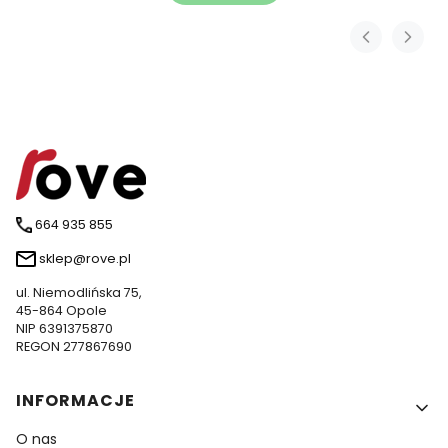
664 935 855
sklep@rove.pl
ul. Niemodlińska 75,
45-864 Opole
NIP 6391375870
REGON 277867690
Linki w stopce
INFORMACJE
O nas