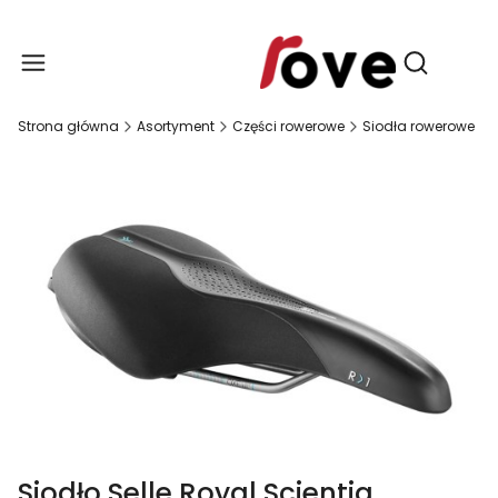
Produ
Otwórz wy
Strona główna
Asortyment
Części rowerowe
Siodła rowerowe
Siodło Selle Royal Scientia