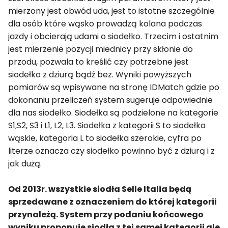
mierzony jest obwód uda, jest to istotne szczególnie
dla osób które wąsko prowadzą kolana podczas
jazdy i obcierają udami o siodełko. Trzecim i ostatnim
jest mierzenie pozycji miednicy przy skłonie do
przodu, pozwala to kreślić czy potrzebne jest
siodełko z dziurą bądź bez. Wyniki powyższych
pomiarów są wpisywane na stronę IDMatch gdzie po
dokonaniu przeliczeń system sugeruje odpowiednie
dla nas siodełko. Siodełka są podzielone na kategorie
S1,S2, S3 i L1, L2, L3. Siodełka z kategorii S to siodełka
wąskie, kategoria L to siodełka szerokie, cyfra po
literze oznacza czy siodełko powinno być z dziurą i z
jak dużą.
Od 2013r. wszystkie siodła Selle Italia będą
sprzedawane z oznaczeniem do której kategorii
przynależą. System przy podaniu końcowego
wyniku proponuje siodła z tej samej kategorii ale