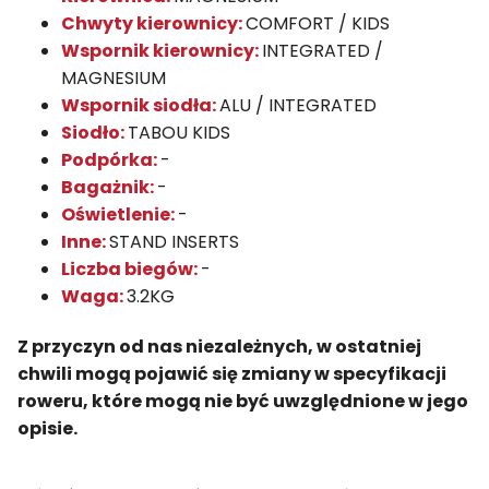
Chwyty kierownicy:
COMFORT / KIDS
Wspornik kierownicy:
INTEGRATED /
MAGNESIUM
Wspornik siodła:
ALU / INTEGRATED
Siodło:
TABOU KIDS
Podpórka:
-
Bagażnik:
-
Oświetlenie:
-
Inne:
STAND INSERTS
Liczba biegów:
-
Waga:
3.2KG
Z przyczyn od nas niezależnych, w ostatniej
chwili mogą pojawić się zmiany w specyfikacji
roweru, które mogą nie być uwzględnione w jego
opisie.