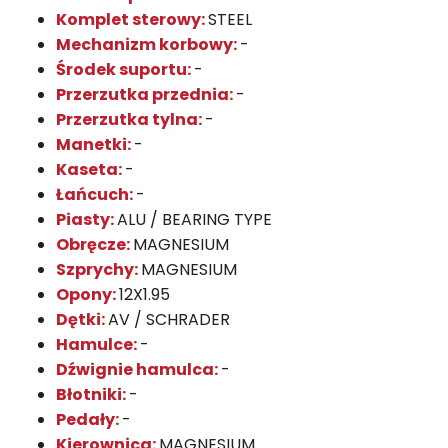
Komplet sterowy:
STEEL
Mechanizm korbowy:
-
Środek suportu:
-
Przerzutka przednia:
-
Przerzutka tylna:
-
Manetki:
-
Kaseta:
-
Łańcuch:
-
Piasty:
ALU / BEARING TYPE
Obręcze:
MAGNESIUM
Szprychy:
MAGNESIUM
Opony:
12X1.95
Dętki:
AV / SCHRADER
Hamulce:
-
Dźwignie hamulca:
-
Błotniki:
-
Pedały:
-
Kierownica:
MAGNESIUM