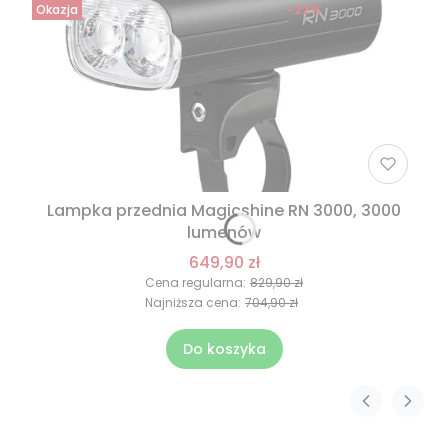
Okazja
-22%
Lampka przednia Magicshine RN 3000, 3000
lumenów
649,90 zł
Cena regularna:
829,90 zł
Najniższa cena:
704,90 zł
Do koszyka