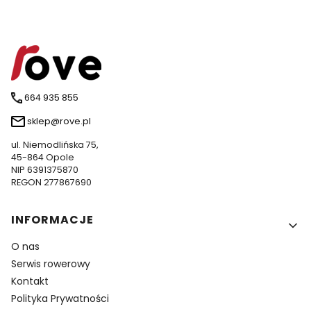
664 935 855
sklep@rove.pl
ul. Niemodlińska 75,
45-864 Opole
NIP 6391375870
REGON 277867690
Linki w stopce
INFORMACJE
O nas
Serwis rowerowy
Kontakt
Polityka Prywatności