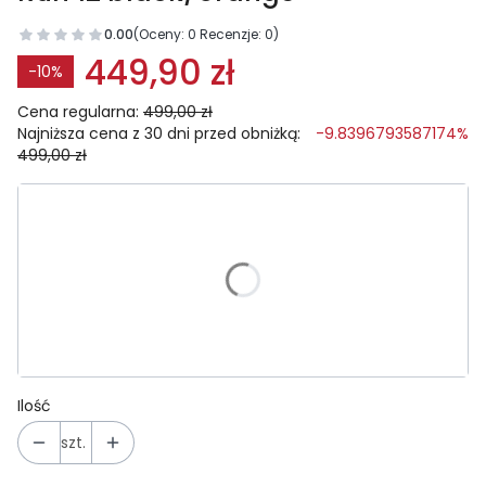
0.00
(Oceny: 0 Recenzje: 0)
449,90 zł
-10%
Cena regularna:
499,00 zł
Najniższa cena z 30 dni przed obniżką:
-9.8396793587174%
499,00 zł
Wybierz wariant produktu:
Poszczególne warianty mogą różnić się ceną
*
Rozmiar ramy
uniwersalny
Ilość
szt.