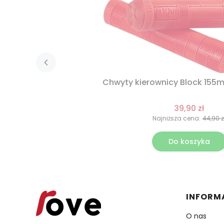
Chwyty kierownicy Block 155
39,90 zł
Najniższa cena:
44,90 z
Do koszyka
Linki 
INFORM
O nas