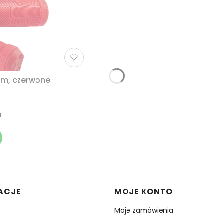
mm, czerwone
ł
w stopce
ACJE
MOJE KONTO
Moje zamówienia