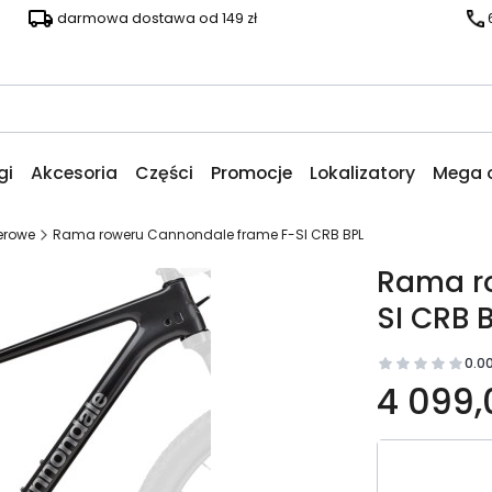
darmowa dostawa od 149 zł
gi
Akcesoria
Części
Promocje
Lokalizatory
Mega 
erowe
Rama roweru Cannondale frame F-SI CRB BPL
Rama r
SI CRB 
0.0
4 099,
Wybierz wa