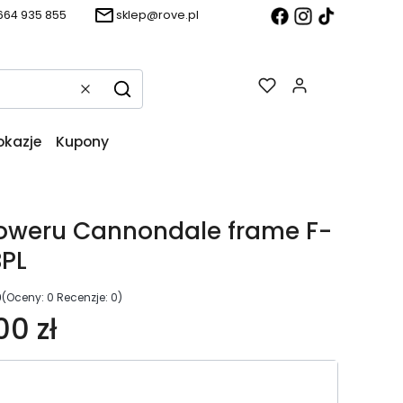
664 935 855
sklep@rove.pl
Produkty w k
Wyczyść
Szukaj
okazje
Kupony
oweru Cannondale frame F-
BPL
0
(Oceny: 0 Recenzje: 0)
00 zł
riant produktu: