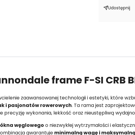
Udostępnij
nnondale frame F-SI CRB B
cielenie zaawansowanej technologii i estetyki, które w
ak i pasjonatów rowerowych
. Ta rama jest zaprojekto
ie precyzję wykonania, lekkość oraz nieustępliwą wydajno
łókna węglowego
o niezwykłej wytrzymałości i elastycz
 kombinacja gwarantuje
minimalną wagę i maksymalną