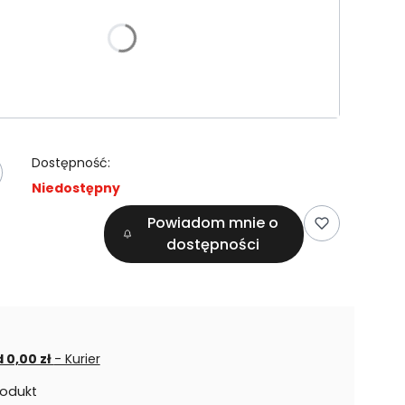
e warianty mogą różnić się ceną
amy
L
XL
Dostępność:
Niedostępny
Powiadom mnie o
dostępności
 0,00 zł
- Kurier
rodukt