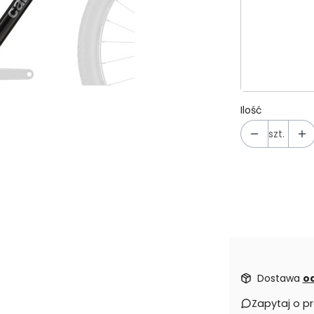
Poszczególn
*
Rozmiar r
S
M
Ilość
szt.
Dostawa
od
Zapytaj o p