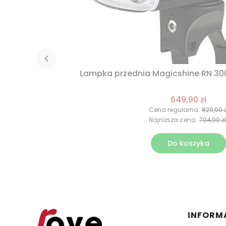
Lampka przednia Magicshine RN 30
649,90 zł
Cena regularna:
829,90 z
Najniższa cena:
704,90 zł
Do koszyka
Linki 
INFORM