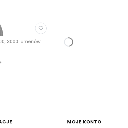
00, 3000 lumenów
ł
w stopce
ACJE
MOJE KONTO