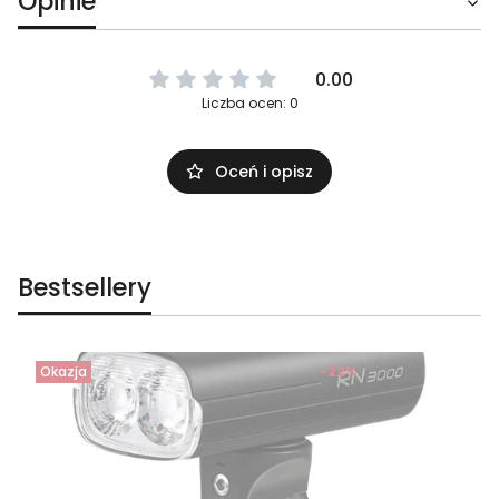
Opinie
0.00
Liczba ocen: 0
Oceń i opisz
Bestsellery
Okazja
-22%