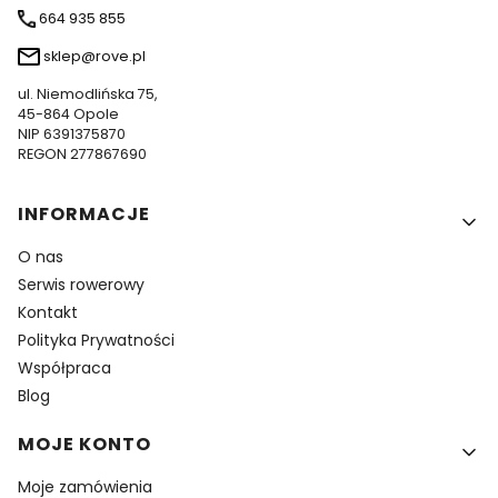
664 935 855
sklep@rove.pl
ul. Niemodlińska 75,
45-864 Opole
NIP 6391375870
REGON 277867690
Linki w stopce
INFORMACJE
O nas
Serwis rowerowy
Kontakt
Polityka Prywatności
Współpraca
Blog
MOJE KONTO
Moje zamówienia