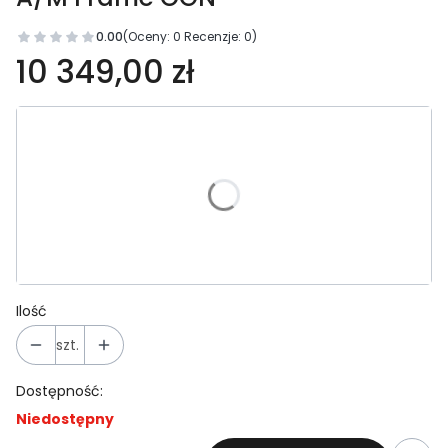
0.00
(Oceny: 0 Recenzje: 0)
10 349,00 zł
Wybierz wariant produktu:
Poszczególne warianty mogą różnić się ceną
*
Rozmiar ramy
S
M
L
XL
Ilość
szt.
Dostępność:
Niedostępny