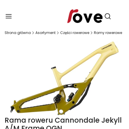
Produ
Otwórz wy
Strona główna
Asortyment
Części rowerowe
Ramy rowerowe
Rama roweru Cannondale Jekyll
A/M Frame OGN