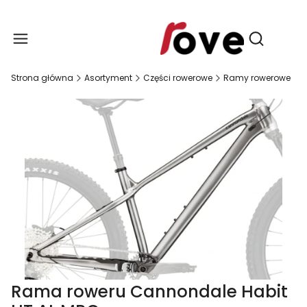
Produ
Otwórz wy
Strona główna
Asortyment
Części rowerowe
Ramy rowerowe
Rama roweru Cannondale Habit