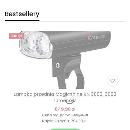
Bestsellery
Okazja
-22%
Lampka przednia Magicshine RN 3000, 3000
lumenów
649,90 zł
Cena regularna:
829,90 zł
Najniższa cena:
704,90 zł