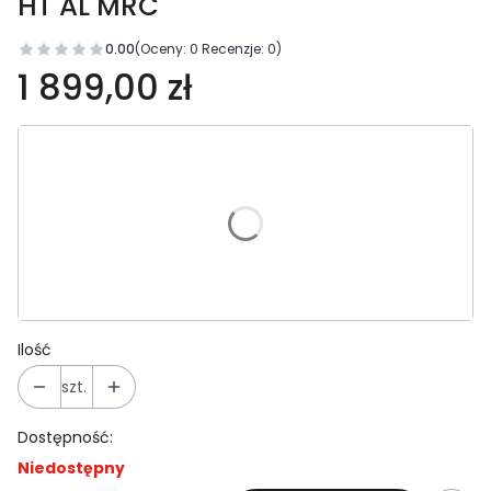
HT AL MRC
0.00
(Oceny: 0 Recenzje: 0)
1 899,00 zł
Wybierz wariant produktu:
Poszczególne warianty mogą różnić się ceną
*
Rozmiar ramy
S
M
L
XL
Ilość
szt.
Dostępność:
Niedostępny