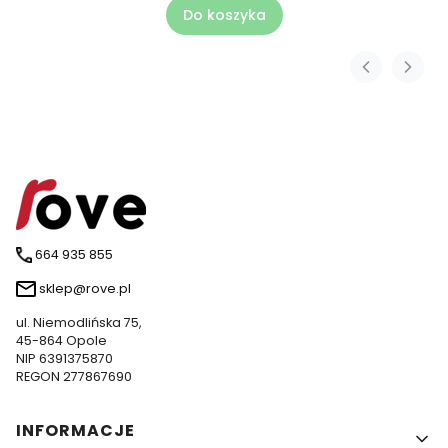
Do koszyka
664 935 855
sklep@rove.pl
ul. Niemodlińska 75,
45-864 Opole
NIP 6391375870
REGON 277867690
Linki w stopce
INFORMACJE