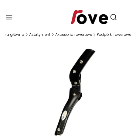
Produ
Otwórz wy
trona główna
Asortyment
Akcesoria rowerowe
Podpórki rowerowe