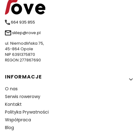
664 935 855
sklep@rove.pl
ul. Niemodlińska 75,
45-864 Opole
NIP 6391375870
REGON 277867690
Linki w stopce
INFORMACJE
O nas
Serwis rowerowy
Kontakt
Polityka Prywatności
Współpraca
Blog