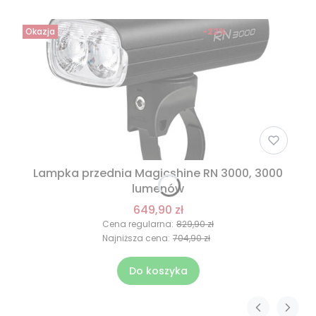
Okazja
-22%
Lampka przednia Magicshine RN 3000, 3000
lumenów
649,90 zł
Cena regularna:
829,90 zł
Najniższa cena:
704,90 zł
Do koszyka