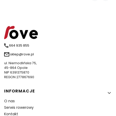
664 935 855
sklep@rove.pl
ul. Niemodlińska 75,
45-864 Opole
NIP 6391375870
REGON 277867690
Linki w stopce
INFORMACJE
O nas
Serwis rowerowy
Kontakt