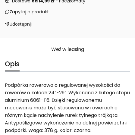
Dostawa
od 14,99 zł
- Paczkomaty
Zapytaj o produkt
Udostępnij
Weź w leasing
Opis
Podpórka rowerowa o regulowanej wysokości do
rowerów o kołach 24”-29”. Wykonana z kutego stopu
aluminium 6061-T6. Dzięki regulowanemu
mocowaniu może być stosowana w rowerach o
różnym kącie nachylenie rurek tylnego trójkąta.
Antypoślizgowe wykończenie na dolnej powierzchni
podpórki. Waga: 378 g. Kolor: czarna.