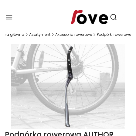
Produ
Otwórz wy
trona główna
Asortyment
Akcesoria rowerowe
Podpórki rowerowe
Podpórka rowerowa AUTHOR