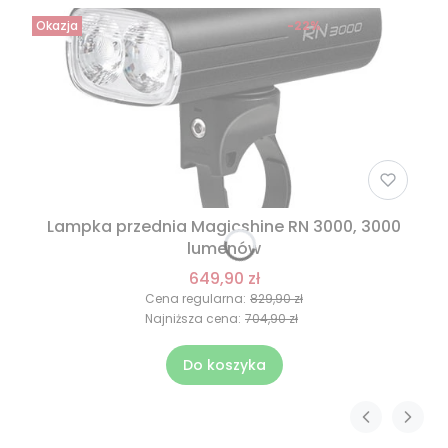
Okazja
-22%
Lampka przednia Magicshine RN 3000, 3000
lumenów
649,90 zł
Cena regularna:
829,90 zł
Najniższa cena:
704,90 zł
Do koszyka