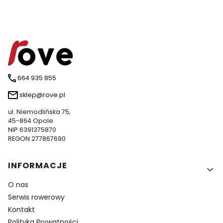
664 935 855
sklep@rove.pl
ul. Niemodlińska 75,
45-864 Opole
NIP 6391375870
REGON 277867690
Linki w stopce
INFORMACJE
O nas
Serwis rowerowy
Kontakt
Polityka Prywatności