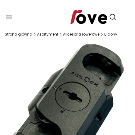
Produ
Otwórz wy
Strona główna
Asortyment
Akcesoria rowerowe
Bidony