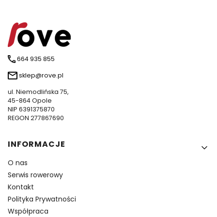
664 935 855
sklep@rove.pl
ul. Niemodlińska 75,
45-864 Opole
NIP 6391375870
REGON 277867690
Linki w stopce
INFORMACJE
O nas
Serwis rowerowy
Kontakt
Polityka Prywatności
Współpraca