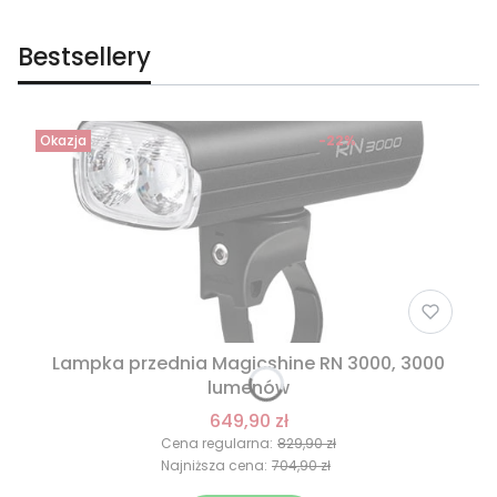
Bestsellery
Okazja
-22%
Lampka przednia Magicshine RN 3000, 3000
lumenów
649,90 zł
Cena regularna:
829,90 zł
Najniższa cena:
704,90 zł