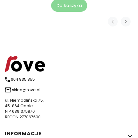
Do koszyka
664 935 855
sklep@rove.pl
ul. Niemodlińska 75,
45-864 Opole
NIP 6391375870
REGON 277867690
Linki w stopce
INFORMACJE