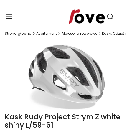
Produ
Otwórz wy
Strona główna
Asortyment
Akcesoria rowerowe
Kaski, Odzież i 
Kask Rudy Project Strym Z white
shiny L/59-61