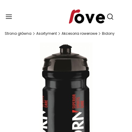
Produ
Otwórz wy
Strona główna
Asortyment
Akcesoria rowerowe
Bidony