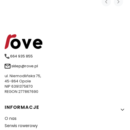
664 935 855
sklep@rove.pl
ul. Niemodlińska 75,
45-864 Opole
NIP 6391375870
REGON 277867690
Linki w stopce
INFORMACJE
O nas
Serwis rowerowy