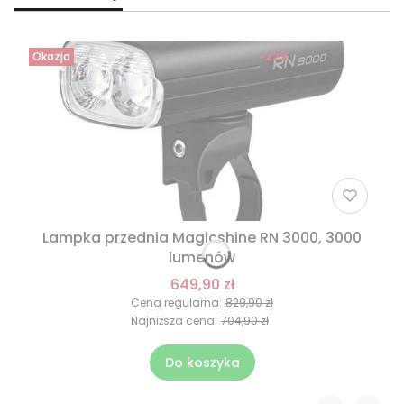
Okazja
-22%
Lampka przednia Magicshine RN 3000, 3000
lumenów
649,90 zł
Cena regularna:
829,90 zł
Najniższa cena:
704,90 zł
Do koszyka