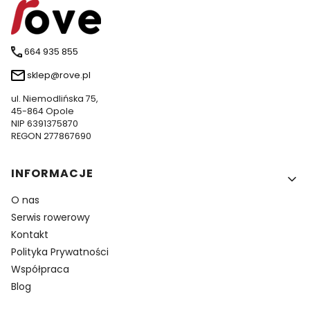
664 935 855
sklep@rove.pl
ul. Niemodlińska 75,
45-864 Opole
NIP 6391375870
REGON 277867690
Linki w stopce
INFORMACJE
O nas
Serwis rowerowy
Kontakt
Polityka Prywatności
Współpraca
Blog