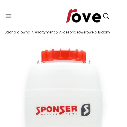
Produ
Otwórz wy
Strona główna
Asortyment
Akcesoria rowerowe
Bidony