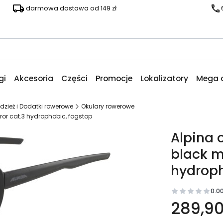
darmowa dostawa od 149 zł
gi
Akcesoria
Części
Promocje
Lokalizatory
Mega 
Odzież i Dodatki rowerowe
Okulary rowerowe
irror cat.3 hydrophobic, fogstop
Alpina o
black ma
hydroph
0.0
289,90