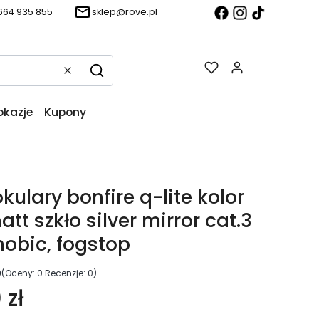
664 935 855
sklep@rove.pl
Produkty w k
Wyczyść
Szukaj
okazje
Kupony
kulary bonfire q-lite kolor
tt szkło silver mirror cat.3
obic, fogstop
0
(Oceny: 0 Recenzje: 0)
 zł