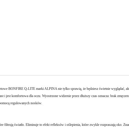
towe BONFIRE Q-LITE marki ALPINA nie tylko sprawią, że będziesz świetnie wyglądać, ale 
t i jest komfortowa dla oczu. Wyostrzone widzenie przez dłuższy czas oznacza: brak zmęczeni
pomocą regulowanych nosków.
trują światło. Eliminuje to efekt refleksów i oślepienia, które zwykle rozpraszają oko. Znac