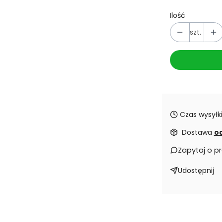
Ilość
szt.
Czas wysyłki
Dostawa
od
Zapytaj o p
Udostępnij