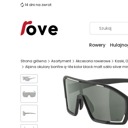
14 dni na zwrot
Rowery
Hulajno
Strona główna
Asortyment
Akcesoria rowerowe
Kaski, 
Alpina okulary bonfire q-lite kolor black matt szkło silver m