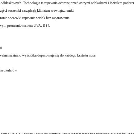
odblaskowych. Technologia ta zapewnia ochronę przed ostrymi odblaskami i światłem podcz
ęści soczewki zarządzają klimatem wewnątrz ramki
onie soczewki zapewnia widok bez zaparowania
iwym
promieniowaniem UVA, B i C
i
a na zimno wyściółka dopasowuje się do każdego kształtu nosa
ia okularów
 jednak nie gwarantujemy, że publikowane informacje nie zawierają błędów, któ