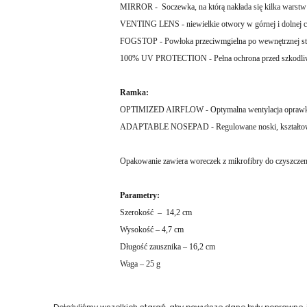
MIRROR - Soczewka, na którą nakłada się kilka warstw 
VENTING LENS - niewielkie otwory w górnej i dolnej cz
FOGSTOP - Powłoka przeciwmgielna po wewnętrznej str
100% UV PROTECTION - Pełna ochrona przed szkodl
Ramka:
OPTIMIZED AIRFLOW - Optymalna wentylacja oprawk
ADAPTABLE NOSEPAD - Regulowane noski, kształtowaln
Opakowanie zawiera woreczek z mikrofibry do czyszczen
Parametry:
Szerokość – 14,2 cm
Wysokość – 4,7 cm
Długość zausznika – 16,2 cm
Waga – 25 g
Dołożyliśmy wszelkich starań, aby powyższe dane były poprawne,