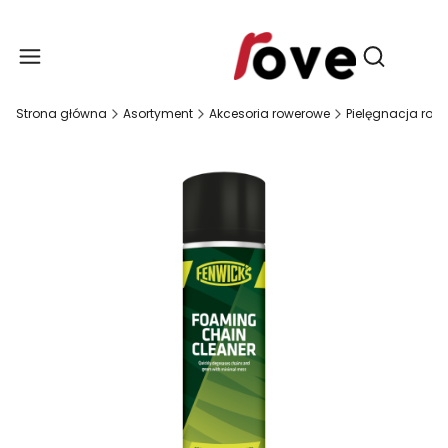
Produ
Otwórz wy
Strona główna
Asortyment
Akcesoria rowerowe
Pielęgnacja rower