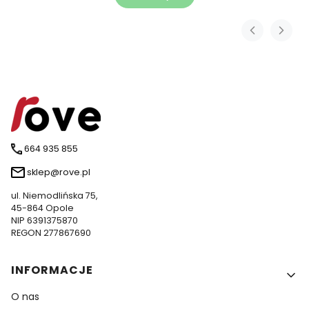
664 935 855
sklep@rove.pl
ul. Niemodlińska 75,
45-864 Opole
NIP 6391375870
REGON 277867690
Linki w stopce
INFORMACJE
O nas