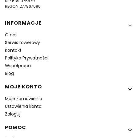
NIP 6391375870
REGON 277867690
Linki w stopce
INFORMACJE
O nas
Serwis rowerowy
Kontakt
Polityka Prywatności
Współpraca
Blog
MOJE KONTO
Moje zamówienia
Ustawienia konta
Zaloguj
POMOC