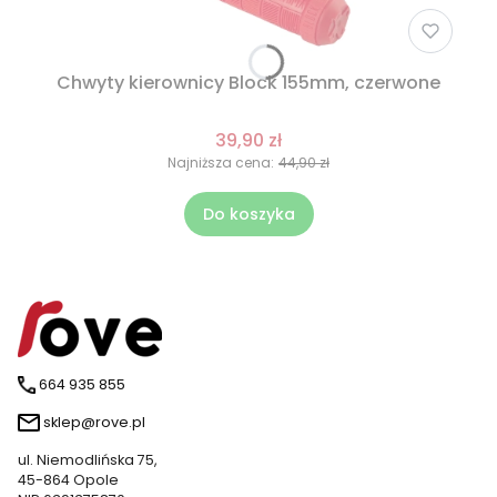
Chwyty kierownicy Block 155mm, czerwone
39,90 zł
Najniższa cena:
44,90 zł
Do koszyka
664 935 855
sklep@rove.pl
ul. Niemodlińska 75,
45-864 Opole