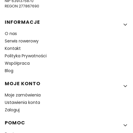
NIP 6391375870
REGON 277867690
Linki w stopce
INFORMACJE
O nas
Serwis rowerowy
Kontakt
Polityka Prywatności
Współpraca
Blog
MOJE KONTO
Moje zamówienia
Ustawienia konta
Zaloguj
POMOC