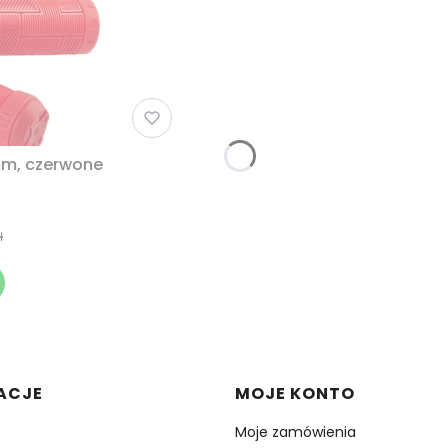
mm, czerwone
ł
w stopce
ACJE
MOJE KONTO
Moje zamówienia