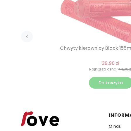
Chwyty kierownicy Block 155
39,90 zł
Najniższa cena:
44,90 z
Do koszyka
Linki 
INFORM
O nas