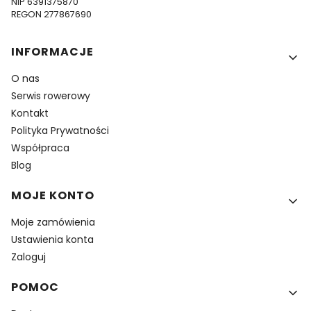
NIP 6391375870
REGON 277867690
Linki w stopce
INFORMACJE
O nas
Serwis rowerowy
Kontakt
Polityka Prywatności
Współpraca
Blog
MOJE KONTO
Moje zamówienia
Ustawienia konta
Zaloguj
POMOC