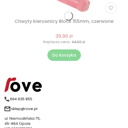
Chwyty kierownicy Block 155mm, czerwone
39,90 zł
Najniższa cena:
44,90 zł
Do koszyka
664 935 855
sklep@rove.pl
ul. Niemodlińska 75,
45-864 Opole