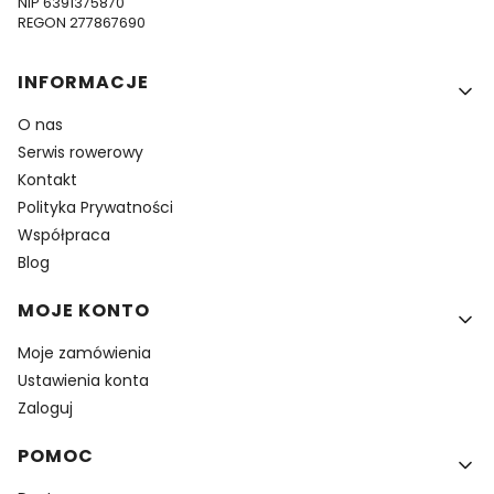
NIP 6391375870
REGON 277867690
Linki w stopce
INFORMACJE
O nas
Serwis rowerowy
Kontakt
Polityka Prywatności
Współpraca
Blog
MOJE KONTO
Moje zamówienia
Ustawienia konta
Zaloguj
POMOC