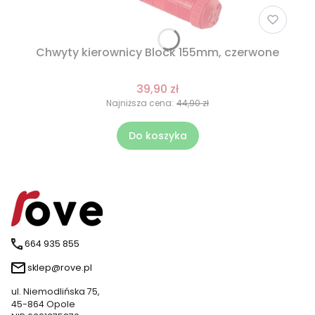
Chwyty kierownicy Block 155mm, czerwone
39,90 zł
Najniższa cena:
44,90 zł
Do koszyka
664 935 855
sklep@rove.pl
ul. Niemodlińska 75,
45-864 Opole