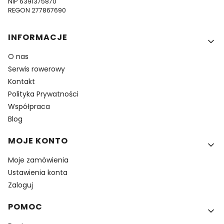
NIP 6391375870
REGON 277867690
Linki w stopce
INFORMACJE
O nas
Serwis rowerowy
Kontakt
Polityka Prywatności
Współpraca
Blog
MOJE KONTO
Moje zamówienia
Ustawienia konta
Zaloguj
POMOC