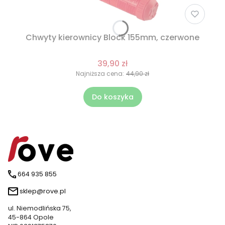
Chwyty kierownicy Block 155mm, czerwone
39,90 zł
Najniższa cena:
44,90 zł
Do koszyka
664 935 855
sklep@rove.pl
ul. Niemodlińska 75,
45-864 Opole