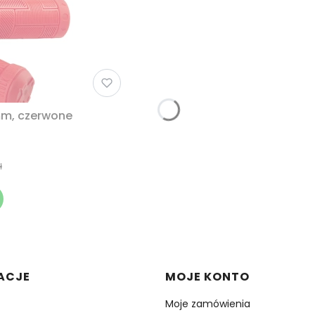
mm, czerwone
ł
w stopce
ACJE
MOJE KONTO
Moje zamówienia