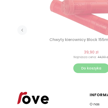
Chwyty kierownicy Block 155
39,90 zł
Najniższa cena:
44,90 z
Do koszyka
Linki 
INFORM
O nas