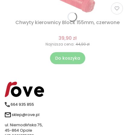
Chwyty kierownicy Block 155mm, czerwone
39,90 zł
Najniższa cena:
44,90 zł
Do koszyka
664 935 855
sklep@rove.pl
ul. Niemodlińska 75,
45-864 Opole