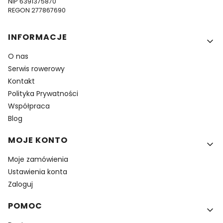
NIP 6391375870
REGON 277867690
Linki w stopce
INFORMACJE
O nas
Serwis rowerowy
Kontakt
Polityka Prywatności
Współpraca
Blog
MOJE KONTO
Moje zamówienia
Ustawienia konta
Zaloguj
POMOC